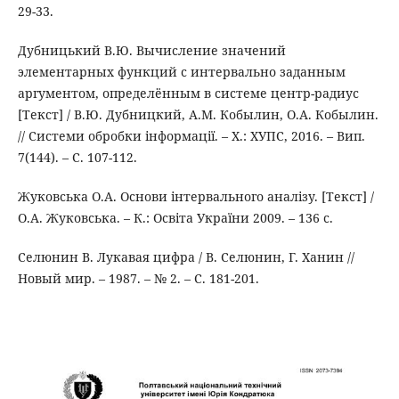
29-33.
Дубницький В.Ю. Вычисление значений
элементарных функций с интервально заданным
аргументом, определённым в системе центр-радиус
[Текст] / В.Ю. Дубницкий, А.М. Кобылин, О.А. Кобылин.
// Системи обробки інформації. – Х.: ХУПС, 2016. – Вип.
7(144). – С. 107-112.
Жуковська О.А. Основи інтервального аналізу. [Текст] /
О.А. Жуковська. – К.: Освіта України 2009. – 136 с.
Селюнин В. Лукавая цифра / В. Селюнин, Г. Ханин //
Новый мир. – 1987. – № 2. – С. 181-201.