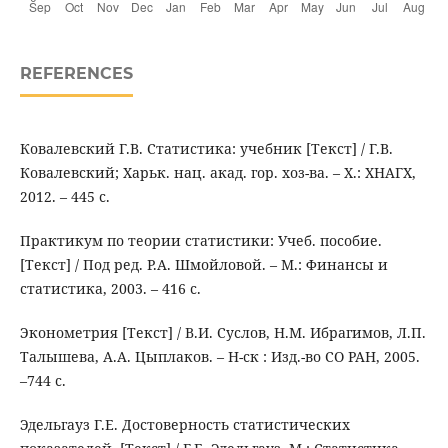
REFERENCES
Ковалевский Г.В. Статистика: учебник [Текст] / Г.В.
Ковалевский; Харьк. нац. акад. гор. хоз-ва. – Х.: ХНАГХ,
2012. – 445 с.
Практикум по теории статистики: Учеб. пособие.
[Текст] / Под ред. Р.А. Шмойловой. – М.: Финансы и
статистика, 2003. – 416 с.
Эконометрия [Текст] / В.И. Суслов, Н.М. Ибрагимов, Л.П.
Талышева, А.А. Цыплаков. – Н-ск : Изд.-во СО РАН, 2005.
–744 с.
Эдельгауз Г.Е. Достоверность статистических