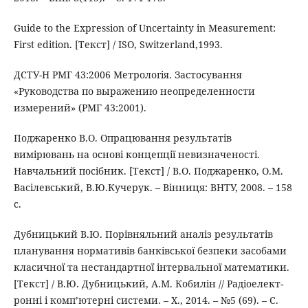
Guide to the Expression of Uncertainty in Measurement:
First edition. [Текст] / ISO, Switzerland,1993.
ДСТУ-Н РМГ 43:2006 Метрологія. Застосування
«Руководства по выражению неопределенности
измерений» (РМГ 43:2001).
Поджаренко В.О. Опрацювання результатів
вимірювань на основі концепції невизначеності.
Навчальний посібник. [Текст] / В.О. Поджаренко, О.М.
Васілевський, В.Ю.Кучерук. – Вінниця: ВНТУ, 2008. – 158
с.
Дубницький В.Ю. Порівняльний аналіз результатів
планування нормативів банківської безпеки засобами
класичної та нестандартної інтервальної математики.
[Текст] / В.Ю. Дубницький, А.М. Кобилін // Радіоелект-
ронні і комп’ютерні системи. – Х., 2014. – №5 (69). – С.