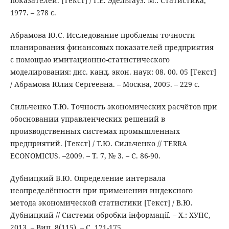
показателей. [Текст] / Г.Е. Эдельгауз. М.: Статистика,
1977. – 278 с.
Абрамова Ю.С. Исследование проблемы точности
планирования финансовых показателей предприятия
с помощью имитационно-статистического
моделирования: дис. канд. экон. наук: 08. 00. 05 [Текст]
/ Абрамова Юлия Сергеевна. – Москва, 2005. – 229 с.
Сильченко Т.Ю. Точность экономических расчётов при
обосновании управленческих решений в
производственных системах промышленных
предприятий. [Текст] / Т.Ю. Сильченко // TERRA
ECONOMICUS. –2009. – Т. 7, № 3. – С. 86-90.
Дубницкий В.Ю. Определение интервала
неопределённости при применении индексного
метода экономической статистики [Текст] / В.Ю.
Дубницкий // Системи обробки інформації. – Х.: ХУПС,
2013. – Вип. 8(115). – С. 171-175.