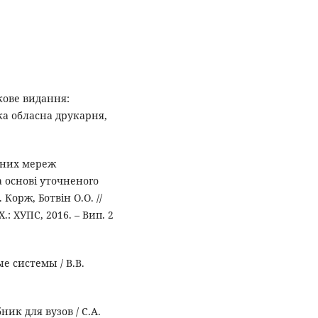
кове видання:
ка обласна друкарня,
йних мереж
 основі уточненого
Корж, Ботвін О.О. //
.: ХУПС, 2016. – Вип. 2
 системы / В.В.
ник для вузов / С.А.