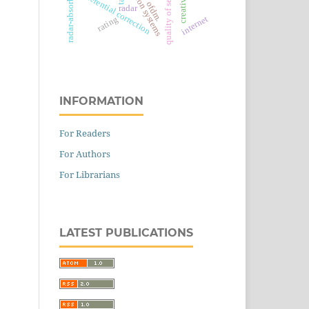
quality of services
differential correction
ofdm.
radar
internet
rating
INFORMATION
For Readers
For Authors
For Librarians
LATEST PUBLICATIONS