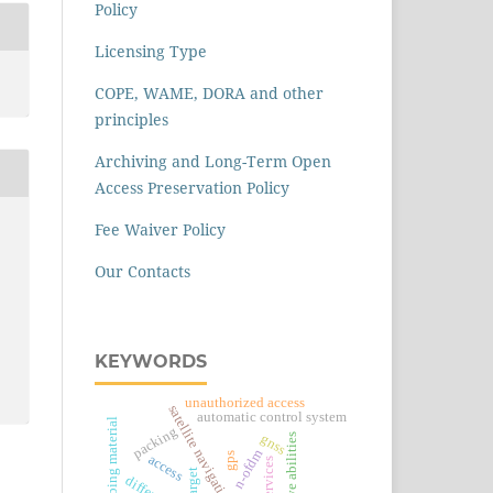
Policy
Licensing Type
COPE, WAME, DORA and other
principles
Archiving and Long-Term Open
Access Preservation Policy
Fee Waiver Policy
Our Contacts
KEYWORDS
unauthorized access
satellite navigation systems
automatic control system
radar-absorbing material
packing
gnss
creative abilities
n-ofdm
gps
access
target