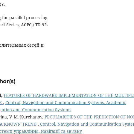
 с.
 for parallel processing
ort Series, ACPC / TR 92-
ислительных сетей и
hor(s)
d,
FEATURES OF HARDWARE IMPLEMENTATION OF THE MULTIPL
EE
,
Control, Navigation and Communication Systems. Academic
avigation and Communication Systems
rina, V. M. Kurchanov,
PECULIARITIES OF THE PREDICTION OF NO
H A KNOWN TREND
,
Control, Navigation and Communication Syste
Системи управління, навігації та зв’язку