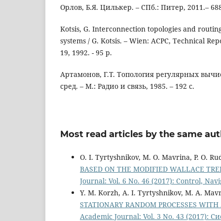
Орлов, Б.Я. Цилькер. – СПб.: Питер, 2011.– 688
Kotsis, G. Interconnection topologies and routing
systems / G. Kotsis. – Wien: ACPC, Technical Rep
19, 1992. - 95 p.
Артамонов, Г.Т. Топология регулярных выч
сред. – М.: Радио и связь, 1985. – 192 с.
Most read articles by the same aut
O. I. Tyrtyshnikov, M. O. Mavrina, P. O. Ru
BASED ON THE MODIFIED WALLACE TR
Journal: Vol. 6 No. 46 (2017): Control, N
Y. M. Korzh, A. I. Tyrtyshnikov, M. A. Mav
STATIONARY RANDOM PROCESSES WIT
Academic Journal: Vol. 3 No. 43 (2017): 