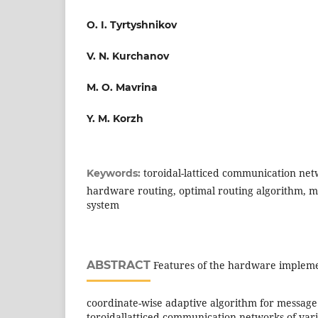
O. I. Tyrtyshnikov
V. N. Kurchanov
M. O. Mavrina
Y. M. Korzh
toroidal-latticed communication ne
Keywords:
hardware routing, optimal routing algorithm, 
system
ABSTRACT
Features of the hardware implemen
coordinate-wise adaptive algorithm for message
toroidallatticed communication networks of vari