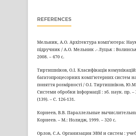
REFERENCES
Мельник, А.О. Архітектура комп’ютера: Нау
підручник / А.О. Мельник .- Луцьк : Волинсь
2008. – 470 с.
Тиртишніков, О.І. Класифікація комунікаці
багатопроцесорних комп’ютерних систем на
поняття розмірності / О.І. Тиртишніков, Ю.М. 
Системи обробки інформації : зб. наук. пр. – Х
(139). – С. 126-131.
Корнеев, В.В. Параллельные вычислительные
Корнеев. – М.: Нолидж, 1999. – 320 с.
Орлов, С.А. Организация ЭВМ и систем : учеб