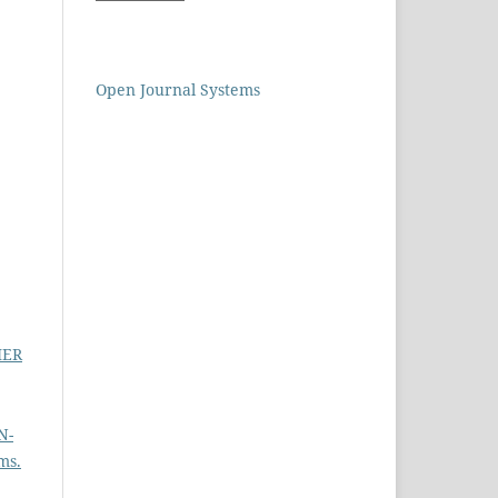
Open Journal Systems
IER
N-
ms.