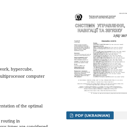
twork, hypercube,
multiprocessor computer
tation of the optimal
PDF (UKRAINIAN)
 routing in
ous types are considered.