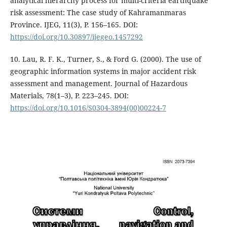
analytical hierarchy process for multi-criteria earthquake
risk assessment: The case study of Kahramanmaras
Province. IJEG, 11(3), P. 156–165. DOI:
https://doi.org/10.30897/ijegeo.1457292
10. Lau, R. F. K., Turner, S., & Ford G. (2000). The use of
geographic information systems in major accident risk
assessment and management. Journal of Hazardous
Materials, 78(1–3), P. 223–245. DOI:
https://doi.org/10.1016/S0304-3894(00)00224-7