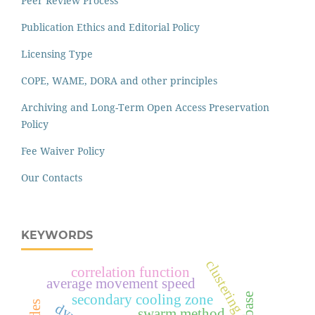
Peer Review Process
Publication Ethics and Editorial Policy
Licensing Type
COPE, WAME, DORA and other principles
Archiving and Long-Term Open Access Preservation
Policy
Fee Waiver Policy
Our Contacts
KEYWORDS
clustering
correlation function
average movement speed
secondary cooling zone
swarm method