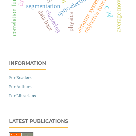
optic-electronic image
correlation function
objective function
airborne system
segmentation
С
q
clustering
data base
/
t
physics
INFORMATION
For Readers
For Authors
For Librarians
LATEST PUBLICATIONS