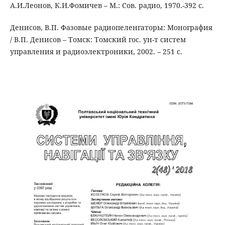
А.И.Леонов, К.И.Фомичев – М.: Сов. радио, 1970.-392 с.
Денисов, В.П. Фазовые радиопеленгаторы: Монография
/ В.П. Денисов – Томск: Томский гос. ун-т систем
управления и радиоэлектроники, 2002. – 251 с.