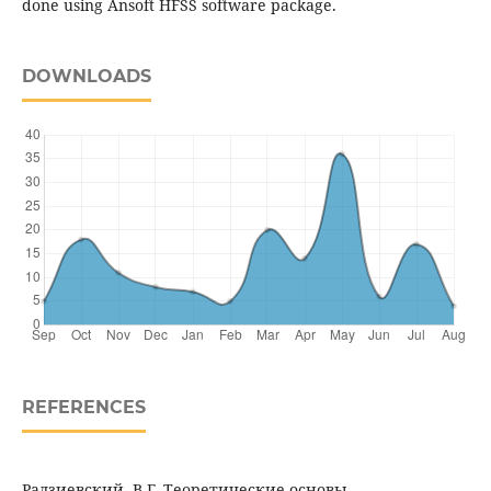
done using Ansoft HFSS software package.
DOWNLOADS
REFERENCES
Радзиевский, В.Г. Теоретические основы