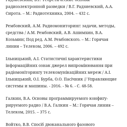
радиоэлектронной разведки / В.Г. Радзиевский, А.А.
Сирота. – М.: Радиотехника, 2004. – 432 с.
Рембовский, А.М. Радиомониторинг: задачи, методы,
средства / А.М. Рембовский, А.В. Ашимхин, В.А.
Козьмин; Под ред. А.М. Рембовского. – М.: Горячая
линия – Телеком, 2006. – 492 с.
Ільницький, А.І. Статистичні характеристики
інформаційних ознак джерел випромінювання при
радіомоніторингу телекомунікаційних мереж / А.І.
Ільницький, О.І. Бурба, О.О. Пасічник // Управляющие
системы и машины. - 2016. - № 6. - С. 48-58.
Галкин, В.А. Основы программируемого конфигу-
рируемого радио / В.А. Галкин – М.: Горячая линия –
Телеком, 2015. – 375 с.
Войтко, В.В. Спосіб двоканального фазового