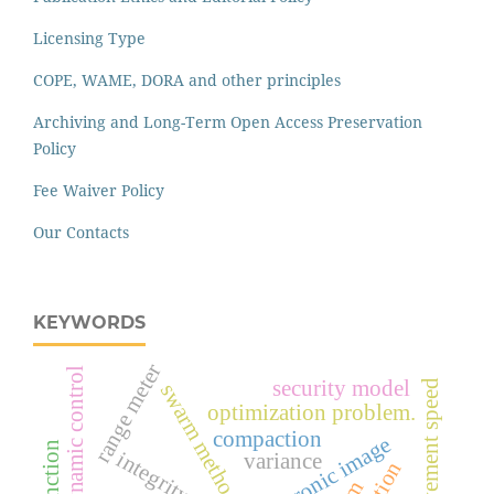
Licensing Type
COPE, WAME, DORA and other principles
Archiving and Long-Term Open Access Preservation
Policy
Fee Waiver Policy
Our Contacts
KEYWORDS
range meter
dynamic control
security model
average movement speed
swarm method
optimization problem.
compaction
integrity
variance