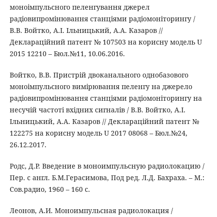
моноімпульсного пеленгування джерел
радіовипромінювання станціями радіомоніторингу /
В.В. Войтко, А.І. Ільницький, А.А. Казаров //
Деклараційний патент № 107503 на корисну модель U
2015 12210 – Бюл.№11, 10.06.2016.
Войтко, В.В. Пристрій двоканального однобазового
моноімпульсного вимірювання пеленгу на джерело
радіовипромінювання станціями радіомоніторингу на
несучій частоті вхідних сигналів / В.В. Войтко, А.І.
Ільницький, А.А. Казаров // Деклараційний патент №
122275 на корисну модель U 2017 08068 – Бюл.№24,
26.12.2017.
Родс, Д.Р. Введение в моноимпульсную радиолокацию /
Пер. с англ. Б.М.Герасимова, Под ред. Л.Д. Бахраха. – М.:
Сов.радио, 1960 – 160 с.
Леонов, А.И. Моноимпульсная радиолокация /