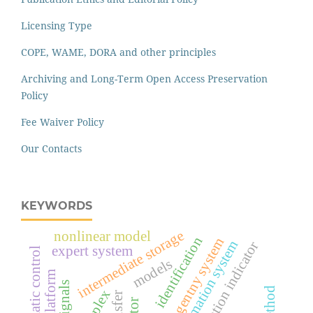
Licensing Type
COPE, WAME, DORA and other principles
Archiving and Long-Term Open Access Preservation
Policy
Fee Waiver Policy
Our Contacts
KEYWORDS
intermediate storage
nonlinear model
identification
multiagentny system
information indicator
expert system
automatic control
models
signals