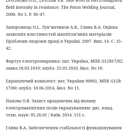
Levchenko O.G., Levchuk V.K. Safe level of electromagnetic
field intensity in resistance. The Paton Welding Journal,
2008. No 5. P. 38–47.
Запорожець О.І., Лук’янчиков А.В., Глива В.А. Оцінка
захисних властивостей магнітом’яких матеріалів
Проблеми охорони праці в Україні, 2007. Вип. 14. С. 35-
42.
Фартух електрозварника: пат. Україна, МПК G12B17/02;
заявл.18.03.1010; опубл. 25.05.2010, Бюл. No 10.
Екрануючий комплект: пат. України 90892, МПК G12B
17/00; опубл. 10.06.2014, Бюл. No 11.
Панова О.В. Захист працюючих від впливу
електромагнітних полів екрануванням: дис. канд.
техн. наук: 05.26.01 / Київ, 2014. 151 с.
Глива В.А. Забезпечення стабільності функціонування