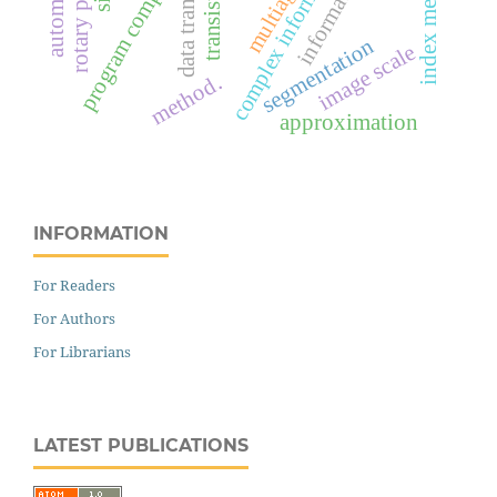
complex information system
rotary platform
index method
program complex
data transfer
transistor
segmentation
image scale
method.
approximation
INFORMATION
For Readers
For Authors
For Librarians
LATEST PUBLICATIONS