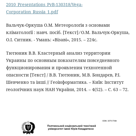
2010_Presentations_PvB-130318/Vega-
Corporation_Russia_1.pdf
Вальчук-Оркуша О.М. Метеорологія з основами
кліматології : навч. посіб. [Текст] ∕ О.М. Вальчук-Оркуша,
О.І. Ситник. - Умань: «Візаві», 2015. – 224с.
Тютюник В.В. Кластерный анализ территории
Украины по основным показателям повседневного
функционирования и проявления техногенной
опасности [Текст] / В.В. Тютюник, М.В. Бондарєв, Р.І.
Шевченко та інші // Геоінформатика. – Київ: Інститут
геологічних наук НАН України, 2014. – 4(52). – С. 63 – 72.