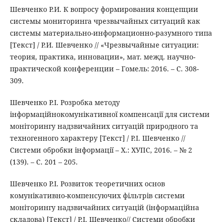
Шевченко Р.И. К вопросу формирования концепции
системы мониторинга чрезвычайных ситуаций как
системы материально-информационно-разумного типа
[Текст] / Р.И. Шевченко // «Чрезвычайные ситуации:
теория, практика, инновации», мат. межд. научно-
практической конференции – Гомель: 2016. – С. 308-
309.
Шевченко Р.І. Розробка методу
інформаційнокомунікативної компенсації для системи
моніторингу надзвичайних ситуацій природного та
техногенного характеру [Текст] / Р.І. Шевченко //
Системи обробки інформації – Х.: ХУПС, 2016. – № 2
(139). – С. 201 – 205.
Шевченко Р.І. Розвиток теоретичних основ
комунікативно-компенсуючих фільтрів системи
моніторингу надзвичайних ситуацій (інформаційна
складова) [Текст] / Р.І. Шевченко// Системи обробки