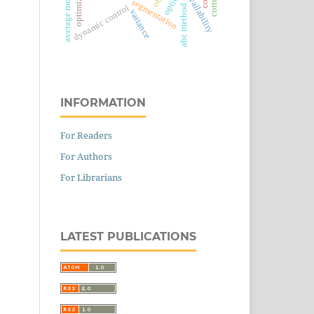
availability
segmentation
abc method
dynamic control
variance
INFORMATION
For Readers
For Authors
For Librarians
LATEST PUBLICATIONS