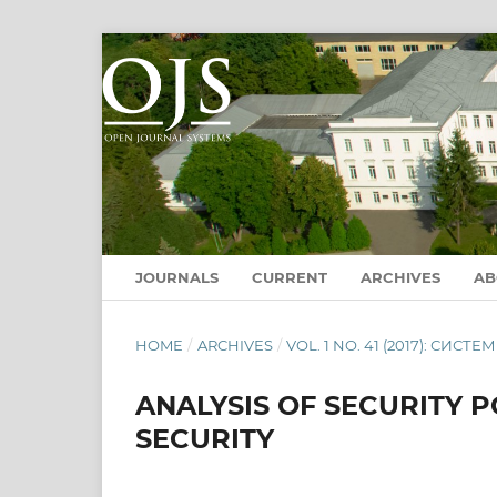
JOURNALS
CURRENT
ARCHIVES
A
HOME
/
ARCHIVES
/
VOL. 1 NO. 41 (2017): СИС
ANALYSIS OF SECURITY 
SECURITY