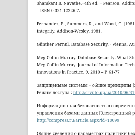
Shamkant B. Navathe.--4th ed. – Pearson. Addits
– ISBN 0-321-12226-7.
Fernandez, E., Summers, R., and Wood, C. [1981
Integrity, Addison-Wesley, 1981.
Günther Pernul. Database Security. - Vienna, Aus
Meg Coffin Murray. Database Security: What St
Meg Coffin Murray. Journal of Information Tech
Innovations in Practice, 9, 2010 – P. 61-77
Защищеныые системы – общие принципы [Э
Режим доступа :
http://crypto.pp.ua/2010/06/31
Информационная безопасность в современн
управления базами данных [Электронный ре
http://compress.ru/article.aspx?id=10099
Общие сведения о параметрах политики бе