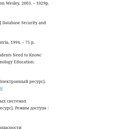
on Wesley, 2003. – 1029p.
] Database Security and
tria, 1994. – 75 p.
udents Need to Know/
nology Education:
лектронный ресурс].
9/
ых системах
сурс]. Режим доступа :
зопасности