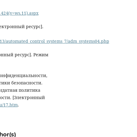
31424(v=ws.11).aspx
ектронный ресурс].
s13/automated_control_systems_7/adm_systems04.php
онный ресурс]. Режим
конфиденциальности,
тики безопасности.
ндатная политика
ности. [Электронный
ru/17.htm
.
hor(s)