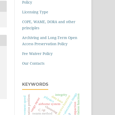
Policy
Licensing Type
COPE, WAME, DORA and other
principles
Archiving and Long-Term Open
Access Preservation Policy
Fee Waiver Policy
Our Contacts
KEYWORDS
optic-electronic image
integrity
correlation function
optimization problem.
objective function
data base
physics
average movement speed
range meter
compaction
airborne system
clustering
С /qt
swarm method