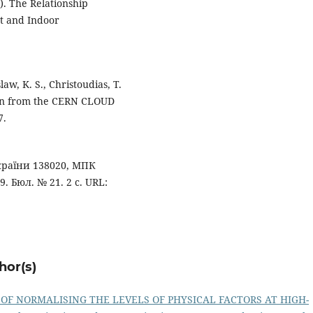
3). The Relationship
t and Indoor
law, K. S., Christoudias, T.
tion from the CERN CLOUD
7.
України 138020, МПК
9. Бюл. № 21. 2 с. URL:
hor(s)
OF NORMALISING THE LEVELS OF PHYSICAL FACTORS AT HIGH-