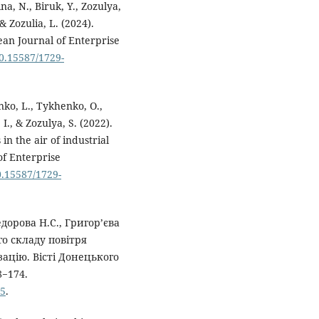
na, N., Biruk, Y., Zozulya,
 & Zozulia, L. (2024).
ean Journal of Enterprise
10.15587/1729-
enko, L., Tykhenko, O.,
I., & Zozulya, S. (2022).
n the air of industrial
f Enterprise
10.15587/1729-
едорова Н.С., Григор’єва
го складу повітря
ацію. Вісті Донецького
8−174.
75
.