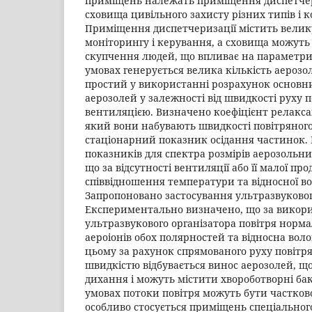
приміщень належать приміщення диспетчери
сховища цивільного захисту різних типів і 
Приміщення диспетчеризації містить велик
моніторингу і керування, а сховища можуть
скупчення людей, що впливає на параметри
умовах генерується велика кількість аероз
простий у використанні розрахунок основн
аерозолей у залежності від швидкості руху 
вентиляцією. Визначено коефіцієнт релаксац
який вони набувають швидкості повітряного
стаціонарний показник осідання частинок.
показників для спектра розмірів аерозольни
що за відсутності вентиляції або її малої пр
співвідношення температури та відносної вол
Запропоновано застосування ультразвукового
Експериментально визначено, що за викор
ультразвукового організатора повітря норм
аероіонів обох полярностей та відносна воло
цьому за рахунок спрямованого руху повітр
швидкістю відбувається винос аерозолей, щ
дихання і можуть містити хвороботворні бак
умовах потоки повітря можуть бути частков
особливо стосується приміщень спеціальног