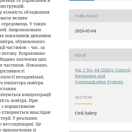
зації та управління й
конструкцій.
у кількість обладнання
PUBLISHED
 мати велике
 середовища. У таких
олей. Запропоновано
2026-05-04
их показників динаміки
повітря, обумовленого
ії частинок – час, за
 потоку. Розраховано
ISSUE
 Надано значення цих
х частинок. Показано,
Vol. 2 No. 84 (2026): Control,
одуктивності
Navigation and
огості незадовільні.
Communication Systems
 іонізатора повітря.
истання
алізуються концентрації
SECTION
гість повітря. При
я з нормативною
о утворюється внаслідок
Civil Safety
терії. У реальних
о нестаціонарні. Це
о призначення зі