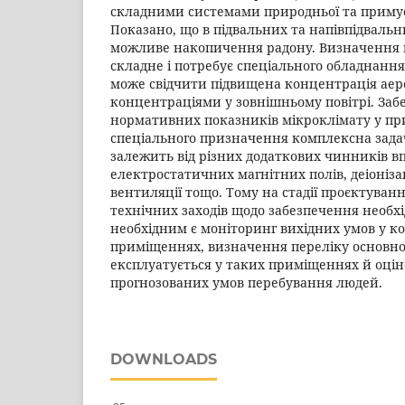
складними системами природньої та примус
Показано, що в підвальних та напівпідваль
можливе накопичення радону. Визначення й
складне і потребує спеціального обладнання
може свідчити підвищена концентрація аеро
концентраціями у зовнішньому повітрі. Заб
нормативних показників мікроклімату у п
спеціального призначення комплексна задач
залежить від різних додаткових чинників в
електростатичних магнітних полів, деіонізац
вентиляції тощо. Тому на стадії проєктуванн
технічних заходів щодо забезпечення необх
необхідним є моніторинг вихідних умов у 
приміщеннях, визначення переліку основно
експлуатується у таких приміщеннях й оці
прогнозованих умов перебування людей.
DOWNLOADS