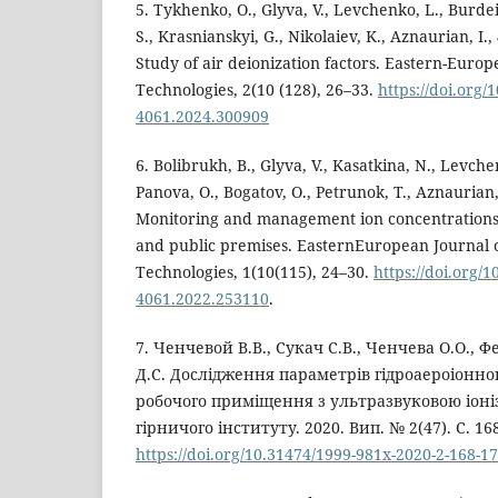
5. Tykhenko, O., Glyva, V., Levchenko, L., Burdei
S., Krasnianskyi, G., Nikolaiev, K., Aznaurian, I.,
Study of air deionization factors. Eastern-Europ
Technologies, 2(10 (128), 26–33.
https://doi.org/
4061.2024.300909
6. Bolibrukh, B., Glyva, V., Kasatkina, N., Levch
Panova, O., Bogatov, O., Petrunok, T., Aznaurian, 
Monitoring and management ion concentrations i
and public premises. EasternEuropean Journal o
Technologies, 1(10(115), 24–30.
https://doi.org/
4061.2022.253110
.
7. Ченчевой В.В., Сукач С.В., Ченчева О.О., Ф
Д.С. Дослідження параметрів гідроаероіонно
робочого приміщення з ультразвуковою іоніз
гірничого інституту. 2020. Вип. № 2(47). С. 16
https://doi.org/10.31474/1999-981x-2020-2-168-1