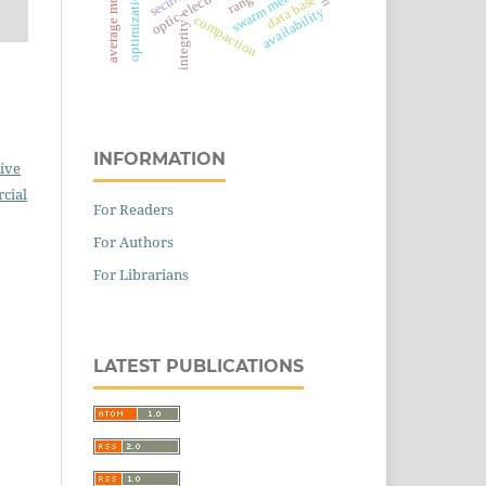
swarm method
data base
availability
compaction
integrity
INFORMATION
ive
cial
For Readers
For Authors
For Librarians
LATEST PUBLICATIONS