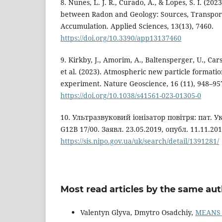
8. Nunes, L. J. R., Curado, A., & Lopes, S. I. (202
between Radon and Geology: Sources, Transpor
Accumulation. Applied Sciences, 13(13), 7460.
https://doi.org/10.3390/app13137460
9. Kirkby, J., Amorim, A., Baltensperger, U., Cars
et al. (2023). Atmospheric new particle forma
experiment. Nature Geoscience, 16 (11), 948–95
https://doi.org/10.1038/s41561-023-01305-0
10. Ультразвуковий іонізатор повітря: пат. 
G12B 17/00. Заявл. 23.05.2019, опубл. 11.11.201
https://sis.nipo.gov.ua/uk/search/detail/1391281/
Most read articles by the same aut
Valentyn Glyva, Dmytro Osadchiy,
MEANS 