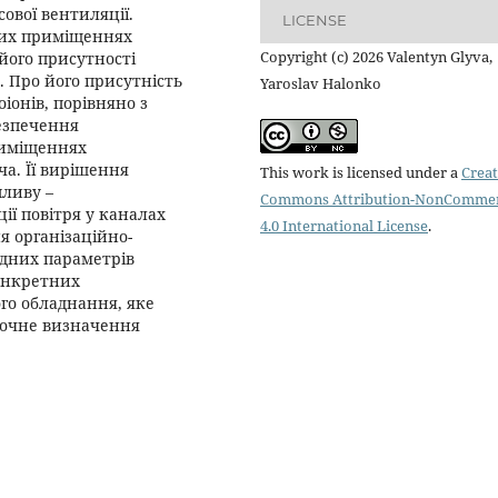
ової вентиляції.
LICENSE
них приміщеннях
Copyright (c) 2026 Valentyn Glyva,
ого присутності
. Про його присутність
Yaroslav Halonko
іонів, порівняно з
езпечення
риміщеннях
а. Її вирішення
This work is licensed under a
Creat
пливу –
Commons Attribution-NonCommer
ії повітря у каналах
4.0 International License
.
я організаційно-
ідних параметрів
конкретних
го обладнання, яке
ночне визначення