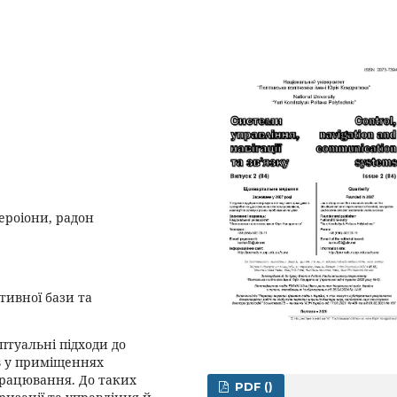
аероіони, радон
тивної бази та
туальні підходи до
в у приміщеннях
рацювання. До таких
PDF ()