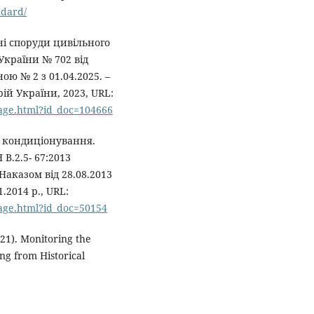
ndard/
сні споруди цивільного
України № 702 від
ною № 2 з 01.04.2025. –
ій України, 2023, URL:
page.html?id_doc=104666
а кондиціонування.
В.2.5- 67:2013
аказом від 28.08.2013
.2014 р., URL:
page.html?id_doc=50154
2021). Monitoring the
ing from Historical