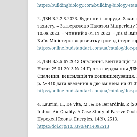
https://buildingbiology.com/building-biology-sta
2. ДБН В.2.2-5:2023. Будинки і споруди. Захи
захисту. – Затверджено Наказом Мінрегіону 
10.08.2023. – Чинний з 01.11.2023. – Діє зі Змі
Київ: Міністерство розвитку громад і територ
https://online.budstandart.com/ua/catalog/doc-
3. ДБН В.2.5-67:2013 Опалення, вентиляція т
Наказ 25.01.2013 № 24 Про затвердження ДБН 
Опалення, вентиляція та кондиціонування. Н
р. № 410 дата введення в дію змінена на 01.01
https://online.budstandart.com/ua/catalog/doc-
4. Laurini, E., De Vita, M., & De Berardinis, P. (
Indoor Air Quality: A Case Study of Passive Cool
Hypogeal Rooms. Energies, 14(9), 2513.
https://doi.org/10.3390/en14092513