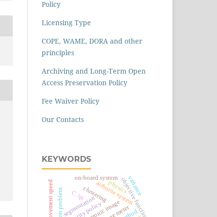
Policy
Licensing Type
COPE, WAME, DORA and other
principles
Archiving and Long-Term Open
Access Preservation Policy
Fee Waiver Policy
Our Contacts
KEYWORDS
variance
on-board system
objective function
average movement speed
physics
airborne system
clustering
optimization problem.
С
/
q
t
segmentation
optic-electronic image
security policy
range meter