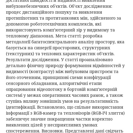
достатньої швидкості й надійності виявлення
вибухонебезпечних об'єктів. Об’єкт дослідження:
процес дистанційного пошуку та виявлення
протипіхотних та протитанкових мін, здійсненого за
допомогою робототехнічних комплексів, які
використовують комп’ютерний зір у видимому та
тепловому діапазонах. Мета статті: розробка
методології багатоспектрального аналізу простору, яка
базується на синергії просторових, структурних
(текстурних) та теплових характеристик об’єктів.
Результати дослідження. У статті проаналізовано
детально фізичну природу формування відмінностей у
видимості (контрасту) між вибуховим пристроєм та
його оточенням, принципові схеми конфігурації
сенсорного обладнання, алгоритмічні етапи
опрацювання відеопотоку в бортовій комп’ютерній
системі у межах оперативних часових рамок, а також
ступінь впливу зовнішніх умов на результативність
ідентифікації. Встановлено, що спільне використання
інформації з RGB-камер та тепловізорів (RGB-ІЧ злиття)
забезпечує значне покращення частки коректно
виявлених цілей у несприятливих умовах
спостереження. Висновки. Представлені дані свідчать