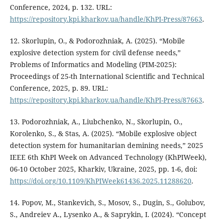
Conference, 2024, p. 132. URL:
https://repository.kpi.kharkov.ua/handle/KhPI-Press/87663
.
12. Skorlupin, O., & Podorozhniak, A. (2025). “Mobile
explosive detection system for civil defense needs,”
Problems of Informatics and Modeling (PIM-2025):
Proceedings of 25-th International Scientific and Technical
Conference, 2025, p. 89. URL:
https://repository.kpi.kharkov.ua/handle/KhPI-Press/87663
.
13. Podorozhniak, A., Liubchenko, N., Skorlupin, O.,
Korolenko, S., & Stas, A. (2025). “Mobile explosive object
detection system for humanitarian demining needs,” 2025
IEEE 6th KhPI Week on Advanced Technology (KhPIWeek),
06-10 October 2025, Kharkiv, Ukraine, 2025, pp. 1-6, doi:
https://doi.org/10.1109/KhPIWeek61436.2025.11288620
.
14. Popov, M., Stankevich, S., Mosov, S., Dugin, S., Golubov,
S., Andreiev A., Lysenko A., & Saprykin, I. (2024). “Concept