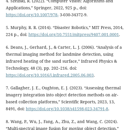
4. Szeliski, R. (2022). “Computer Vision: Algorithms and
Applications,” Springer, 2022, 925 p., doi:
https://doi.org/10.1007/978-
3-030-34372-9.
5. Murphy, R. R. (2014). “Disaster Robotics,” MIT Press, 2014,
224 p., doi:
https://doi.org/10.7551/mitpress/9407.001.0001
.
6. Deans, J., Gerhard, J., & Carter, L. J. (2006). “Analysis of a
thermal imaging method for landmine detection, using
infrared heating of the sand surface,” Infrared Physics &
Technology, 48 (3), pp. 202–216. doi:
https://doi.org/10.1016/j.infrared.2005.06.003
.
7. Gallagher, J. E., Oughton, E. J. (2023). “Assessing thermal
imagery integration into object detection methods on air-
based collection platforms,” Scientific Reports, 2023, 13,
8491, doi:
https://doi.org/10.1038/s41598-023-34791-8
.
8. Wang, P., Wu, J., Fang, A., Zhu, Z., and Wang, C. (2024).
“Multi-spectral image fusion for moving object detection,”