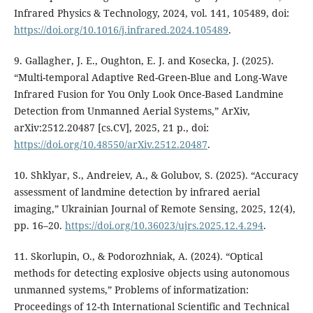
Infrared Physics & Technology, 2024, vol. 141, 105489, doi:
https://doi.org/10.1016/j.infrared.2024.105489
.
9. Gallagher, J. E., Oughton, E. J. and Kosecka, J. (2025).
“Multi-temporal Adaptive Red-Green-Blue and Long-Wave
Infrared Fusion for You Only Look Once-Based Landmine
Detection from Unmanned Aerial Systems,” ArXiv,
arXiv:2512.20487 [cs.CV], 2025, 21 p., doi:
https://doi.org/10.48550/arXiv.2512.20487
.
10. Shklyar, S., Andreiev, A., & Golubov, S. (2025). “Accuracy
assessment of landmine detection by infrared aerial
imaging,” Ukrainian Journal of Remote Sensing, 2025, 12(4),
pp. 16–20.
https://doi.org/10.36023/ujrs.2025.12.4.294
.
11. Skorlupin, O., & Podorozhniak, A. (2024). “Optical
methods for detecting explosive objects using autonomous
unmanned systems,” Problems of informatization:
Proceedings of 12-th International Scientific and Technical