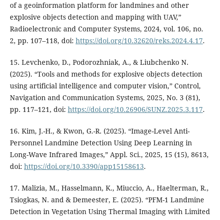
of a geoinformation platform for landmines and other
explosive objects detection and mapping with UAV,”
Radioelectronic and Computer Systems, 2024, vol. 106, no.
2, pp. 107–118, doi:
https://doi.org/10.32620/reks.2024.4.17
.
15. Levchenko, D., Podorozhniak, А., & Liubchenko N.
(2025). “Tools and methods for explosive objects detection
using artificial intelligence and computer vision,” Control,
Navigation and Communication Systems, 2025, No. 3 (81),
pp. 117–121, doi:
https://doi.org/10.26906/SUNZ.2025.3.117
.
16. Kim, J.-H., & Kwon, G.-R. (2025). “Image-Level Anti-
Personnel Landmine Detection Using Deep Learning in
Long-Wave Infrared Images,” Appl. Sci., 2025, 15 (15), 8613,
doi:
https://doi.org/10.3390/app15158613
.
17. Malizia, M., Hasselmann, K., Miuccio, A., Haelterman, R.,
Tsiogkas, N. and & Demeester, E. (2025). “PFM-1 Landmine
Detection in Vegetation Using Thermal Imaging with Limited