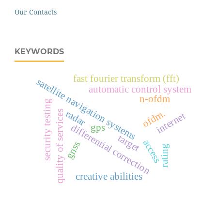
Our Contacts
KEYWORDS
fast fourier transform (fft)
satellite navigation systems
automatic control system
n-ofdm
security testing
ofdm.
radar
quality of services
internet
gps
differential correction
target
access
gnss
rating
creative abilities