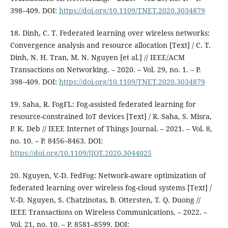
398–409. DOI:
https://doi.org/10.1109/TNET.2020.3034879
18. Dinh, C. T. Federated learning over wireless networks:
Convergence analysis and resource allocation [Text] / C. T.
Dinh, N. H. Tran, M. N. Nguyen [et al.] // IEEE/ACM
Transactions on Networking. – 2020. – Vol. 29, no. 1. – P.
398–409. DOI:
https://doi.org/10.1109/TNET.2020.3034879
19. Saha, R. FogFL: Fog-assisted federated learning for
resource-constrained IoT devices [Text] / R. Saha, S. Misra,
P. K. Deb // IEEE Internet of Things Journal. – 2021. – Vol. 8,
no. 10. – P. 8456–8463. DOI:
https://doi.org/10.1109/JIOT.2020.3044025
20. Nguyen, V.-D. FedFog: Network-aware optimization of
federated learning over wireless fog-cloud systems [Text] /
V.-D. Nguyen, S. Chatzinotas, B. Ottersten, T. Q. Duong //
IEEE Transactions on Wireless Communications. – 2022. –
Vol. 21, no. 10. – P. 8581–8599. DOI: