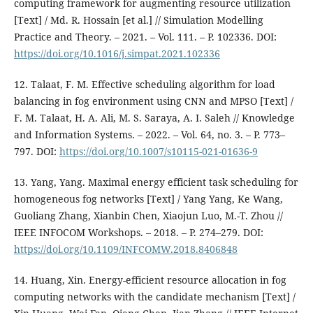
computing framework for augmenting resource utilization
[Text] / Md. R. Hossain [et al.] // Simulation Modelling
Practice and Theory. – 2021. – Vol. 111. – P. 102336. DOI:
https://doi.org/10.1016/j.simpat.2021.102336
12. Talaat, F. M. Effective scheduling algorithm for load
balancing in fog environment using CNN and MPSO [Text] /
F. M. Talaat, H. A. Ali, M. S. Saraya, A. I. Saleh // Knowledge
and Information Systems. – 2022. – Vol. 64, no. 3. – P. 773–
797. DOI:
https://doi.org/10.1007/s10115-021-01636-9
13. Yang, Yang. Maximal energy efficient task scheduling for
homogeneous fog networks [Text] / Yang Yang, Ke Wang,
Guoliang Zhang, Xianbin Chen, Xiaojun Luo, M.-T. Zhou //
IEEE INFOCOM Workshops. – 2018. – P. 274–279. DOI:
https://doi.org/10.1109/INFCOMW.2018.8406848
14. Huang, Xin. Energy-efficient resource allocation in fog
computing networks with the candidate mechanism [Text] /