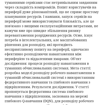
туманними сервісами стає нетривіальним завданням
через складність компромісів. Попит користувачів на
периферії дуже різноманітний, що не сприяє простому
плануванню ресурсів. І навпаки, запуск сервісів на
периферії може використовувати близькість, але це
пов'язано з вищими експлуатаційними витратами, не
кажучи вже про швидке збільшення ризику
перевантаження розріджених ресурсів. Отже, існує
потреба в інтелектуальних, але масштабованих
рішеннях для розподілу, які протидіють
несприятливому попиту на периферії, одночасно
ефективно розподіляючи навантаження між
периферією та віддаленими хмарами. Об’єкт
дослідження: процеси розподілу навантаження в
туманних обчислювальних системах. Мета статті:
розробка моделі розподілу робочого навантаження в
туманній обчислювальній системі з використанням
федеративного навчання та глибокого навчання з
підкріпленням. Результати дослідження. У статті
пропонується федеративна система глибокого
навчання з підкріпленням, заснована на мережі
глибокого Q-навчання (DQN), для розподілу робочого