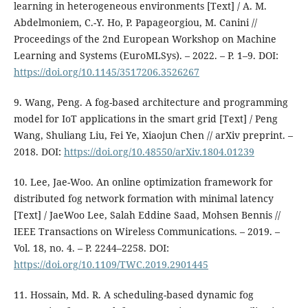
learning in heterogeneous environments [Text] / A. M.
Abdelmoniem, C.-Y. Ho, P. Papageorgiou, M. Canini //
Proceedings of the 2nd European Workshop on Machine
Learning and Systems (EuroMLSys). – 2022. – P. 1–9. DOI:
https://doi.org/10.1145/3517206.3526267
9. Wang, Peng. A fog-based architecture and programming
model for IoT applications in the smart grid [Text] / Peng
Wang, Shuliang Liu, Fei Ye, Xiaojun Chen // arXiv preprint. –
2018. DOI:
https://doi.org/10.48550/arXiv.1804.01239
10. Lee, Jae-Woo. An online optimization framework for
distributed fog network formation with minimal latency
[Text] / JaeWoo Lee, Salah Eddine Saad, Mohsen Bennis //
IEEE Transactions on Wireless Communications. – 2019. –
Vol. 18, no. 4. – P. 2244–2258. DOI:
https://doi.org/10.1109/TWC.2019.2901445
11. Hossain, Md. R. A scheduling-based dynamic fog