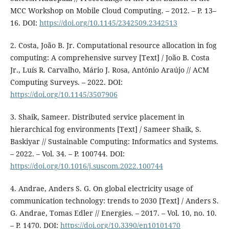
MCC Workshop on Mobile Cloud Computing. – 2012. – P. 13–
16. DOI:
https://doi.org/10.1145/2342509.2342513
2. Costa, João B. Jr. Computational resource allocation in fog
computing: A comprehensive survey [Text] / João B. Costa
Jr., Luís R. Carvalho, Mário J. Rosa, António Araújo // ACM
Computing Surveys. – 2022. DOI:
https://doi.org/10.1145/3507906
3. Shaik, Sameer. Distributed service placement in
hierarchical fog environments [Text] / Sameer Shaik, S.
Baskiyar // Sustainable Computing: Informatics and Systems.
– 2022. – Vol. 34. – P. 100744. DOI:
https://doi.org/10.1016/j.suscom.2022.100744
4. Andrae, Anders S. G. On global electricity usage of
communication technology: trends to 2030 [Text] / Anders S.
G. Andrae, Tomas Edler // Energies. – 2017. – Vol. 10, no. 10.
– P. 1470. DOI:
https://doi.org/10.3390/en10101470