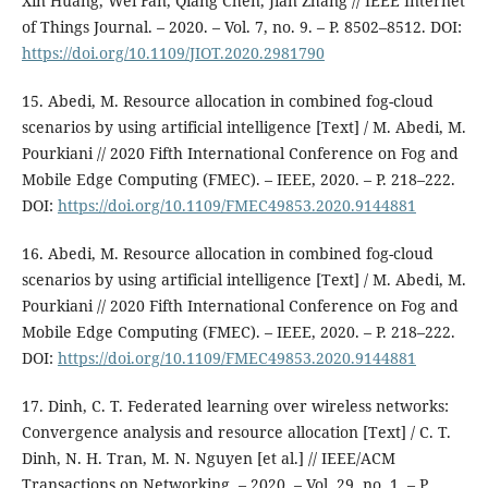
Xin Huang, Wei Fan, Qiang Chen, Jian Zhang // IEEE Internet
of Things Journal. – 2020. – Vol. 7, no. 9. – P. 8502–8512. DOI:
https://doi.org/10.1109/JIOT.2020.2981790
15. Abedi, M. Resource allocation in combined fog-cloud
scenarios by using artificial intelligence [Text] / M. Abedi, M.
Pourkiani // 2020 Fifth International Conference on Fog and
Mobile Edge Computing (FMEC). – IEEE, 2020. – P. 218–222.
DOI:
https://doi.org/10.1109/FMEC49853.2020.9144881
16. Abedi, M. Resource allocation in combined fog-cloud
scenarios by using artificial intelligence [Text] / M. Abedi, M.
Pourkiani // 2020 Fifth International Conference on Fog and
Mobile Edge Computing (FMEC). – IEEE, 2020. – P. 218–222.
DOI:
https://doi.org/10.1109/FMEC49853.2020.9144881
17. Dinh, C. T. Federated learning over wireless networks:
Convergence analysis and resource allocation [Text] / C. T.
Dinh, N. H. Tran, M. N. Nguyen [et al.] // IEEE/ACM
Transactions on Networking. – 2020. – Vol. 29, no. 1. – P.