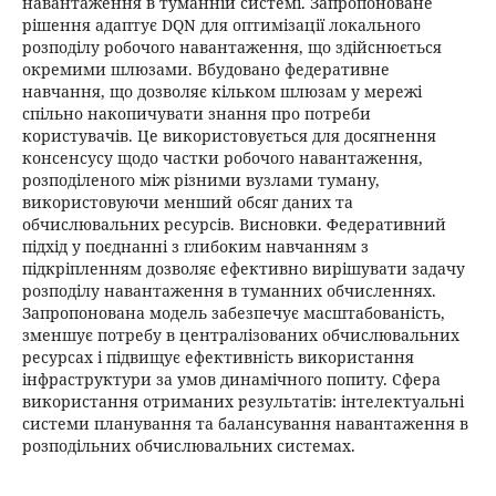
навантаження в туманній системі. Запропоноване
рішення адаптує DQN для оптимізації локального
розподілу робочого навантаження, що здійснюється
окремими шлюзами. Вбудовано федеративне
навчання, що дозволяє кільком шлюзам у мережі
спільно накопичувати знання про потреби
користувачів. Це використовується для досягнення
консенсусу щодо частки робочого навантаження,
розподіленого між різними вузлами туману,
використовуючи менший обсяг даних та
обчислювальних ресурсів. Висновки. Федеративний
підхід у поєднанні з глибоким навчанням з
підкріпленням дозволяє ефективно вирішувати задачу
розподілу навантаження в туманних обчисленнях.
Запропонована модель забезпечує масштабованість,
зменшує потребу в централізованих обчислювальних
ресурсах і підвищує ефективність використання
інфраструктури за умов динамічного попиту. Сфера
використання отриманих результатів: інтелектуальні
системи планування та балансування навантаження в
розподільних обчислювальних системах.