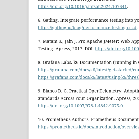
https://doi.org/10.1016/j.infsof.2024.107641
.
6. Gatling. Integrate performance testing into y
https://gatling.io/blog/performance-testing-ci-cd
.
7. Matam S., Jain J. Pro Apache JMeter: Web Ap
Testing. Apress, 2017. DOI:
https://doi.org/10.10
8. Grafana Labs. k6 Documentation (running in C
https://grafana.com/docs/k6/latest/get-started/ru
https://grafana.com/docs/k6/latest/using-k6/thres
9. Blanco D. G. Practical OpenTelemetry: Adopt
Standards Across Your Organization. Apress, 20
https://doi.org/10.1007/978-1-4842-9075-0
.
10. Prometheus Authors. Prometheus Documenta
https://prometheus.io/docs/introduction/overvie