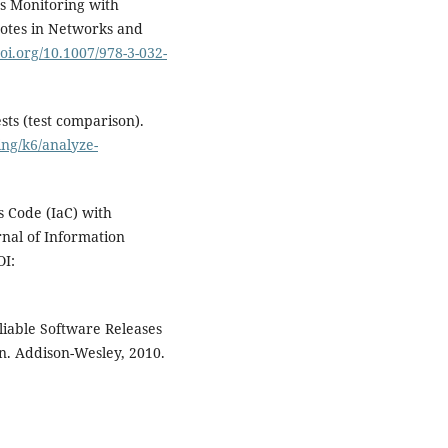
ms Monitoring with
otes in Networks and
doi.org/10.1007/978-3-032-
ts (test comparison).
ing/k6/analyze-
s Code (IaC) with
nal of Information
OI:
liable Software Releases
n. Addison-Wesley, 2010.