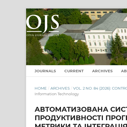
JOURNALS
CURRENT
ARCHIVES
A
HOME
/
ARCHIVES
/
VOL. 2 NO. 84 (2026): CO
Information Technology
АВТОМАТИЗОВАНА СИС
ПРОДУКТИВНОСТІ ПРОГР
МЕТРИКИ ТА ІНТЕГРАЦІЯ