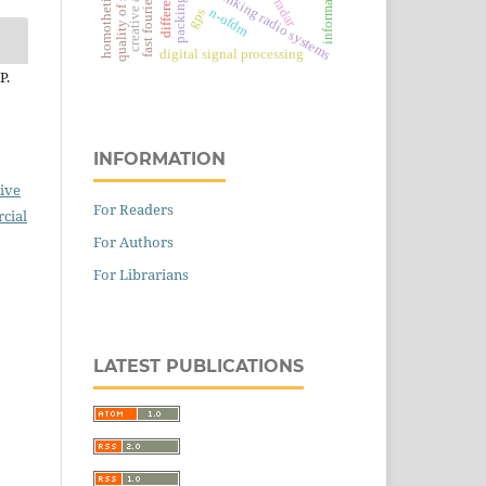
quality of services
creative abilities
trunking radio systems
packing
radar
gps
n-ofdm
digital signal processing
P.
INFORMATION
ive
For Readers
cial
For Authors
For Librarians
LATEST PUBLICATIONS