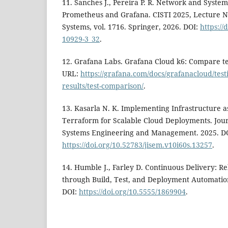
11. Sanches J., Pereira P. R. Network and Syste
Prometheus and Grafana. CISTI 2025, Lecture N
Systems, vol. 1716. Springer, 2026. DOI:
https://
10929-3_32
.
12. Grafana Labs. Grafana Cloud k6: Compare tes
URL:
https://grafana.com/docs/grafanacloud/test
results/test-comparison/
.
13. Kasarla N. K. Implementing Infrastructure a
Terraform for Scalable Cloud Deployments. Jour
Systems Engineering and Management. 2025. D
https://doi.org/10.52783/jisem.v10i60s.13257
.
14. Humble J., Farley D. Continuous Delivery: Re
through Build, Test, and Deployment Automatio
DOI:
https://doi.org/10.5555/1869904
.