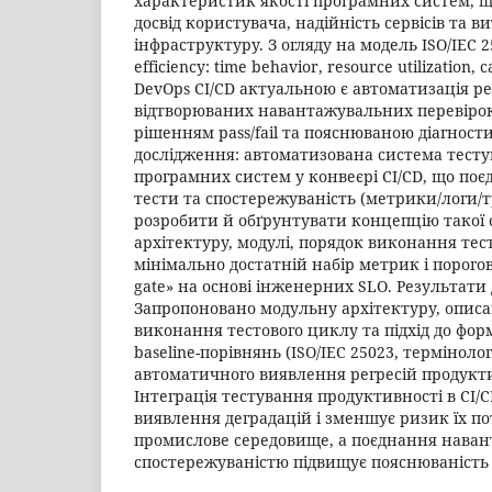
характеристик якості програмних систем, щ
досвід користувача, надійність сервісів та в
інфраструктуру. З огляду на модель ISO/IEC 
efficiency: time behavior, resource utilization,
DevOps CI/CD актуальною є автоматизація ре
відтворюваних навантажувальних перевіро
рішенням pass/fail та пояснюваною діагности
дослідження: автоматизована система тест
програмних систем у конвеєрі CI/CD, що по
тести та спостережуваність (метрики/логи/тр
розробити й обґрунтувати концепцію такої 
архітектуру, модулі, порядок виконання тес
мінімально достатній набір метрик і порогов
gate» на основі інженерних SLO. Результати
Запропоновано модульну архітектуру, опис
виконання тестового циклу та підхід до фор
baseline-порівнянь (ISO/IEC 25023, термінолог
автоматичного виявлення регресій продукти
Інтеграція тестування продуктивності в CI/
виявлення деградацій і зменшує ризик їх п
промислове середовище, а поєднання наван
спостережуваністю підвищує пояснюваність