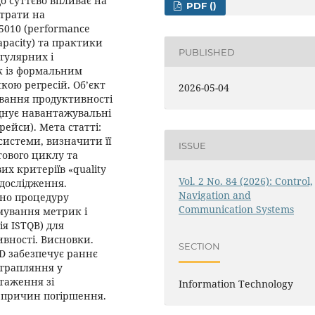
о суттєво впливає на
PDF ()
итрати на
25010 (performance
 capacity) та практики
PUBLISHED
гулярних і
к із формальним
кою регресій. Об’єкт
2026-05-04
ування продуктивності
єднує навантажувальні
ейси). Мета статті:
системи, визначити її
ISSUE
тового циклу та
их критеріїв «quality
Vol. 2 No. 84 (2026): Control,
 дослідження.
Navigation and
ано процедуру
Communication Systems
мування метрик і
ія ISTQB) для
вності. Висновки.
SECTION
CD забезпечує раннє
отрапляння у
таження зі
Information Technology
 причин погіршення.