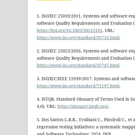
1. ISO/IEC 25010:2011. Systems and software en
software Quality Requirements and Evaluation 
https://doi.org/10.3403/30215101
. URL:
https://www.iso.org/standard/35733.html
.
2. ISO/IEC 25023:2016. Systems and software en
software Quality Requirements and Evaluation 
https://www.iso.org/standard/35747.html
.
3. ISO/IEC/IEEE 15939:2017. Systems and softwa
https://www.iso.org/standard/71197.html
.
4. ISTQB. Standard Glossary of Terms Used in So
4.0). URL:
https://glossary.istqb.org/
.
5. Dos Santos L.B.R., Trubiani C., Pinciroli C., et
regression testing initiatives: a systematic mapp
and Software Technology. 2024. DOI: