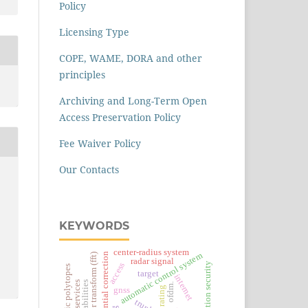
Policy
Licensing Type
COPE, WAME, DORA and other
principles
Archiving and Long-Term Open
Access Preservation Policy
Fee Waiver Policy
Our Contacts
KEYWORDS
center-radius system
automatic control system
differential correction
fast fourier transform (fft)
radar signal
information security
access
homothetic polytopes
target
internet
ofdm.
rating
gnss