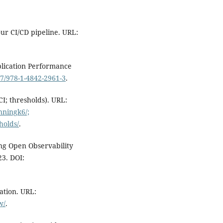
our CI/CD pipeline. URL:
plication Performance
07/978-1-4842-2961-3
.
I; thresholds). URL:
nningk6/;
holds/
.
ing Open Observability
23. DOI:
tion. URL:
w/
.