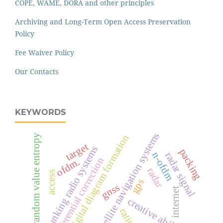
COPE, WAME, DORA and other principles
Archiving and Long-Term Open Access Preservation
Policy
Fee Waiver Policy
Our Contacts
KEYWORDS
satellite navigation systems
random value entropy
digital diagram formation
target
trunking radio systems
packing
n-ofdm
radar signal
differential correction
ofdm.
radar
access
gps
gnss
internet
creative abilities
rating