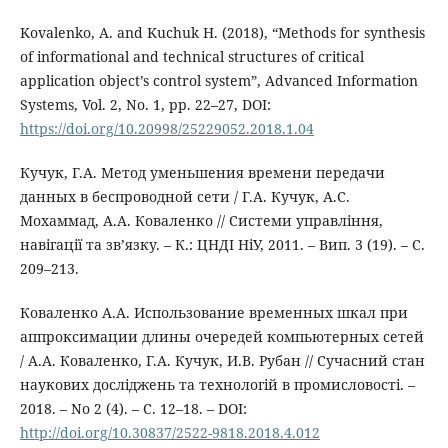
Kovalenko, А. and Kuchuk H. (2018), “Methods for synthesis
of informational and technical structures of critical
application object’s control system”, Advanced Information
Systems, Vol. 2, No. 1, pp. 22–27, DOI:
https://doi.org/10.20998/25229052.2018.1.04
Кучук, Г.А. Метод уменьшения времени передачи
данных в беспроводной сети / Г.А. Кучук, А.С.
Мохаммад, А.А. Коваленко // Системи управління,
навігації та зв’язку. – К.: ЦНДІ НіУ, 2011. – Вип. 3 (19). – С.
209–213.
Коваленко А.А. Использование временных шкал при
аппроксимации длины очередей компьютерных сетей
/ А.А. Коваленко, Г.А. Кучук, И.В. Рубан // Сучасний стан
наукових досліджень та технологій в промисловості. –
2018. – No 2 (4). – С. 12–18. – DOI:
http://doi.org/10.30837/2522-9818.2018.4.012