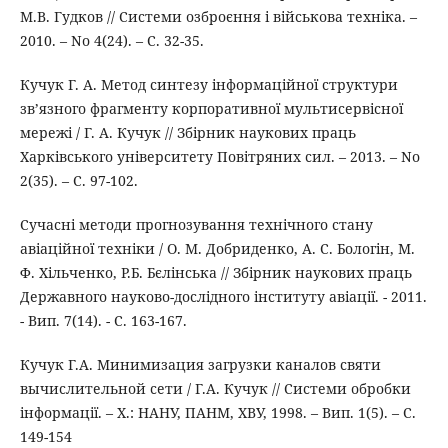
М.В. Гудков // Системи озброєння і військова техніка. –
2010. – No 4(24). – С. 32-35.
Кучук Г. А. Метод синтезу інформаційної структури
зв’язного фрагменту корпоративної мультисервісної
мережі / Г. А. Кучук // Збірник наукових праць
Харківського університету Повітряних сил. – 2013. – No
2(35). – С. 97-102.
Сучасні методи прогнозування технічного стану
авіаційної техніки / О. М. Добриденко, А. С. Бологін, М.
Ф. Хільченко, Р.Б. Бєлінська // Збірник наукових праць
Державного науково-дослідного інституту авіації. - 2011.
- Вип. 7(14). - С. 163-167.
Кучук Г.А. Минимизация загрузки каналов святи
вычислительной сети / Г.А. Кучук // Системи обробки
інформації. – Х.: НАНУ, ПАНМ, ХВУ, 1998. – Вип. 1(5). – С.
149-154