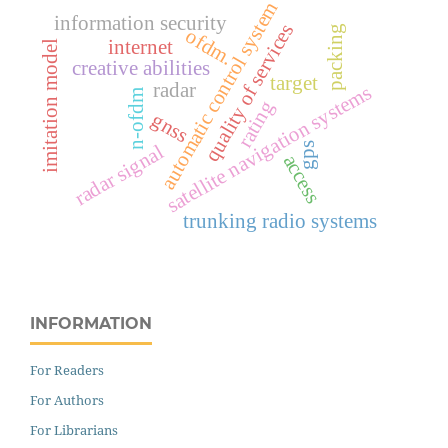
automatic control system
information security
quality of services
packing
ofdm.
internet
imitation model
creative abilities
target
radar
satellite navigation systems
n-ofdm
rating
gnss
radar signal
gps
access
trunking radio systems
INFORMATION
For Readers
For Authors
For Librarians