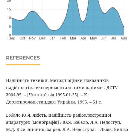
REFERENCES
Надійність техніки. Методи оцінки показників
надійності за експериментальними даними : ДСТУ
3004-95. – [Чинний від 1995-01-25]. – К.:
Держспроживстандарт України, 1995. – 51 с.
Бобало Ю.Я. Якість, надійність радіоелектронної
апаратури: [монографія] / Ю.Я. Бобало, Л.А. Недоступ,
М.Д. Кісе- личник; за ред. Л.А. Недоступа. – Львів: Вид-во