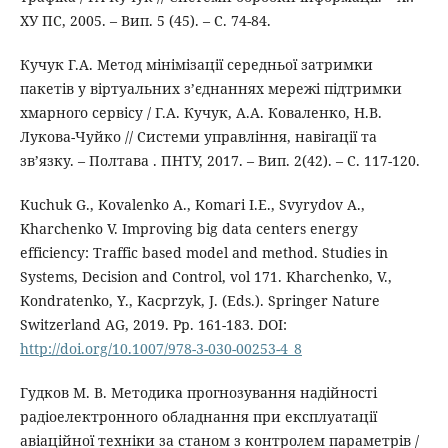
ХУ ПС, 2005. – Вип. 5 (45). – С. 74-84.
Кучук Г.А. Метод мінімізації середньої затримки
пакетів у віртуальних з’єднаннях мережі підтримки
хмарного сервісу / Г.А. Кучук, А.А. Коваленко, Н.В.
Лукова-Чуйко // Системи управління, навігації та
зв’язку. – Полтава . ПНТУ, 2017. – Вип. 2(42). – С. 117-120.
Kuchuk G., Kovalenko A., Komari I.E., Svyrydov A.,
Kharchenko V. Improving big data centers energy
efficiency: Traffic based model and method. Studies in
Systems, Decision and Control, vol 171. Kharchenko, V.,
Kondratenko, Y., Kacprzyk, J. (Eds.). Springer Nature
Switzerland AG, 2019. Pp. 161-183. DOI:
http://doi.org/10.1007/978-3-030-00253-4_8
Гудков М. В. Методика прогнозування надійності
радіоелектронного обладнання при експлуатації
авіаційної техніки за станом з контролем параметрів /