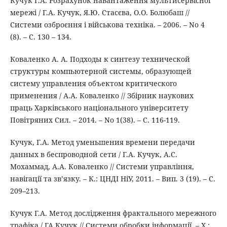
Кучук Г.А. Розрахунок навантаження мультисервісної
мережі / Г.А. Кучук, Я.Ю. Стасєва, О.О. Болюбаш //
Системи озброєння і військова техніка. – 2006. – No 4
(8). – С. 130 – 134.
Коваленко А. А. Подходы к синтезу технической
структуры компьютерной системы, образующей
систему управления объектом критического
применения / А.А. Коваленко // Збірник наукових
праць Харківського національного університету
Повітряних Сил. – 2014. – No 1(38). – С. 116-119.
Кучук, Г.А. Метод уменьшения времени передачи
данных в беспроводной сети / Г.А. Кучук, А.С.
Мохаммад, А.А. Коваленко // Системи управління,
навігації та зв’язку. – К.: ЦНДІ НіУ, 2011. – Вип. 3 (19). – С.
209–213.
Кучук Г.А. Метод дослідження фрактального мережного
трафіка / ГА Кучук // Системи обробки інформації. – Х.: