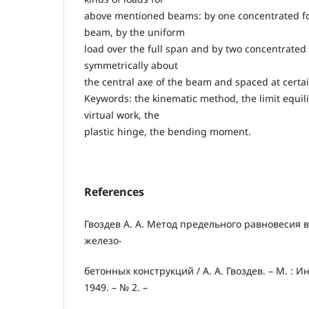
above mentioned beams: by one concentrated for
beam, by the uniform
load over the full span and by two concentrated
symmetrically about
the central axe of the beam and spaced at certai
Keywords: the kinematic method, the limit equi
virtual work, the
plastic hinge, the bending moment.
References
Гвоздев А. А. Метод предельного равновесия 
железо-
бетонных конструкций / А. А. Гвоздев. – М. :
1949. – № 2. –