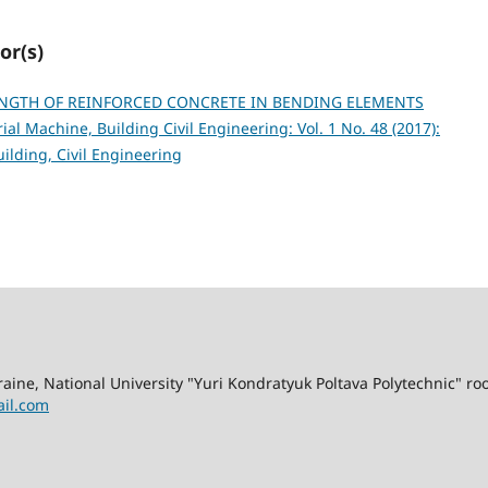
or(s)
NGTH OF REINFORCED CONCRETE IN BENDING ELEMENTS
ial Machine, Building Civil Engineering: Vol. 1 No. 48 (2017):
lding, Civil Engineering
kraine, National University "Yuri Kondratyuk Poltava Polytechnic" r
il.com