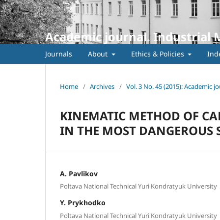
Academic journal. Industrial 
Journals
About
Ethics & Policies
Ind
Home
/
Archives
/
Vol. 3 No. 45 (2015): Academic jo
KINEMATIC METHOD OF CA
IN THE MOST DANGEROUS 
A. Pavlikov
Poltava National Technical Yuri Kondratyuk University
Y. Prykhodko
Poltava National Technical Yuri Kondratyuk University