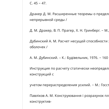
С. 45 − 47.
Дракер Д. М. Расширенные теоремы о предел
непрерывной среды /
Д. М. Дракер, В. П. Прагер, Х. Н. Гринберг. − М.,
Дубинский А. М. Расчет несущей способности
оболочек /
А. М. Дубинский. – К.: Будівельник, 1976. − 160 
Инструкция по расчету статически неопреде
конструкций с
учетом перераспределения усилий. − М.: Госстр
Павліков А. М. Конструювання і розрахунок пл
конструктив-