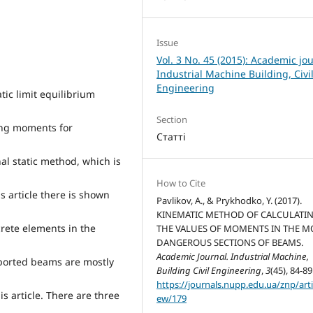
Issue
Vol. 3 No. 45 (2015): Academic jou
Industrial Machine Building, Civi
Engineering
ic limit equilibrium
Section
ing moments for
Статті
al static method, which is
How to Cite
s article there is shown
Pavlikov, A., & Prykhodko, Y. (2017).
KINEMATIC METHOD OF CALCULATI
rete elements in the
THE VALUES OF MOMENTS IN THE M
DANGEROUS SECTIONS OF BEAMS.
Academic Journal. Industrial Machine,
ported beams are mostly
Building Civil Engineering
,
3
(45), 84-89
https://journals.nupp.edu.ua/znp/arti
is article. There are three
ew/179