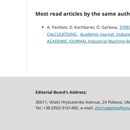
Most read articles by the same auth
A. Pavlikov, D. Kochkarev, O. Garkava,
STRE
CALCULATIONS
,
Academic journal. Industr
ACADEMIC JOURNAL Industrial Machine Bui
Editorial Board’s Address:
36011, Vitalii Hrytsaienko Avenue, 24 Poltava, U
Tel.:+38 (050) 9161485; е-mail:
zbirnukpntu@gma