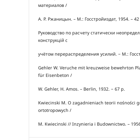
материалов /
А. Р. Ржаницын. – М.: Госстройиздат, 1954. – 42 
Руководство по расчету статически неопред
конструкцій с
учётом перераспределения усилий. − М.: Госстр
Gehler W. Veruche mit kreuzweise bewehrton Pl
für Eisenbeton /
W. Gehler, H. Amos. – Berlin, 1932. − 67 p.
Kwiecinski M. O zagadnieniach teorii nośności g
ortotropowych /
M. Kwiecinski // Inzynieria i Budownictwo. – 1956