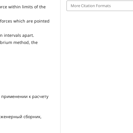
More Citation Formats
ce within limits of the
 forces which are pointed
n intervals apart.
librium method, the
в применении к расчету
 Инженерный сборник,