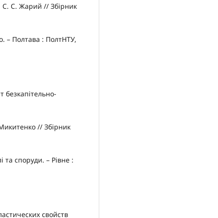
 С. С. Жарий // Збірник
. – Полтава : ПолтНТУ,
т безкапітельно-
. Микитенко // Збірник
 та споруди. – Рівне :
ластических свойств