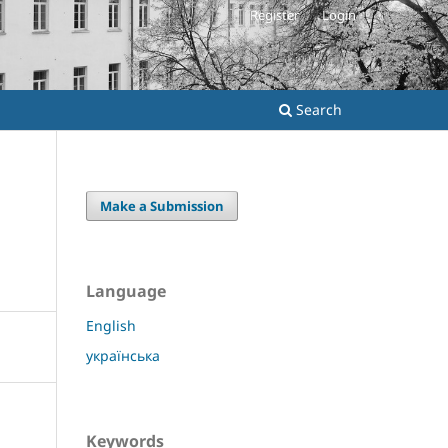
Register
Login
Search
Make a Submission
Language
English
українська
Keywords