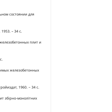
ьном состоянии для
 1953. – 34 с.
 железобетонных плит и
с.
лимых железобетонных
ойиздат, 1960. − 34 с.
ит збірно-монолітних