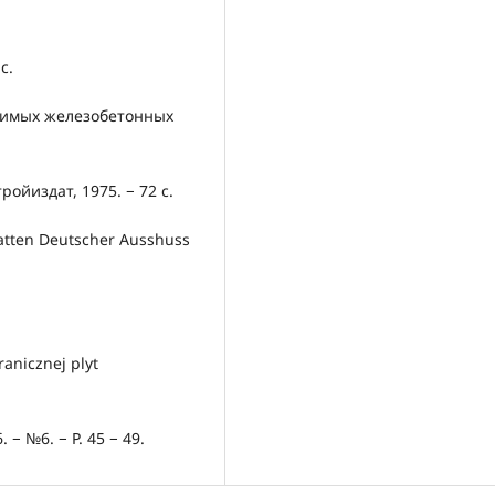
с.
елимых железобетонных
ойиздат, 1975. − 72 с.
atten Deutscher Ausshuss
ranicznej plyt
. − №6. − P. 45 − 49.