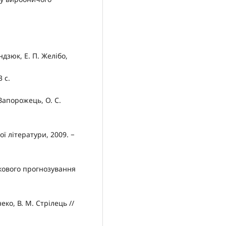
дзюк, Е. П. Желібо,
 с.
 Запорожець, О. С.
ої літератури, 2009. −
окового прогнозування
еко, В. М. Стрілець //