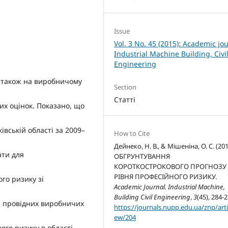
Issue
Vol. 3 No. 45 (2015): Academic jou
Industrial Machine Building, Civi
Engineering
 також на виробничому
Section
Статті
их оцінок. Показано, що
івській області за 2009–
How to Cite
Дейнеко, Н. В., & Мішеніна, О. С. (201
ати для
ОБГРУНТУВАННЯ
КОРОТКОСТРОКОВОГО ПРОГНОЗУ
РІВНЯ ПРОФЕСІЙНОГО РИЗИКУ.
го ризику зі
Academic Journal. Industrial Machine,
Building Civil Engineering
,
3
(45), 284-2
я провідних виробничих
https://journals.nupp.edu.ua/znp/arti
ew/204
го ризику в області.