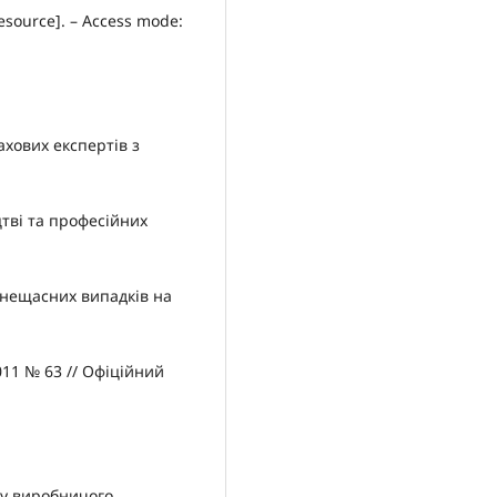
resource]. – Access mode:
хових експертів з
тві та професійних
 нещасних випадків на
11 № 63 // Офіційний
гу виробничого