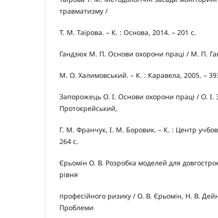
травматизму /
Т. М. Таірова. – К. : Основа, 2014. – 201 с.
Гандзюк М. П. Основи охорони праці / М. П. Ган
М. О. Халимовський. – К. : Каравела, 2005. – 393
Запорожець О. І. Основи охорони праці / О. І.
Протоєрейський,
Г. М. Франчук, І. М. Боровик. – К. : Центр учбов
264 с.
Єрьомін О. В. Розробка моделей для довгостр
рівня
професійного ризику / О. В. Єрьомін, Н. В. Дейн
Проблеми