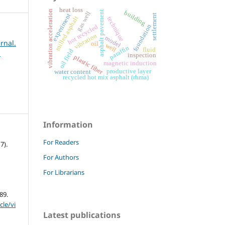
heat loss
vibration acceleration
building
asphalt pavement
gas well
experiment
settlement
milled asphalt
technique
foundation
hot recycled
vibration
model
rnal.
oil
well
paraffin
fluid
oil field
l
inspection
plastic fiber
magnetic induction
productive layer
water content
recycled hot mix asphalt (rhma)
Information
For Readers
7).
For Authors
For Librarians
89.
cle/vi
Latest publications