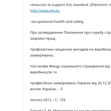
resources to support this standard. [Electronic 
http://www.ohsas-
-occupational-health-and-safety.
Про затвердження Положення про службу стра
охорони праці,
профілактики нещасних випадків на виробниц
захворювань:
постанова Фонду соціального страхування від
виробництві та
професійних захворювань України від 20.12.20
вісник України. – 3
лютого 2012.– С. 133.
Таірова Т. М. Методологічні засади моніторин