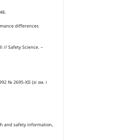
 48.
rmance differences
i // Safety Science. –
2 № 2695-XII (зі зм. і
 and safety information,