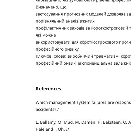
Визначено, що
застосування прогнозних моделей дозволяє з
порівняльний аналіз вжитих
профілактичних заходів за короткостроковий т
які можна
використовувати для короткострокового прогн
професійного ризику
Ключові слова: виробничий травматизм, коро
професійний ризик, експоненціальна залежніс
References
Which management system failures are responsi
accidents? /
L. Bellamy, M. Mud, M. Damen, H. Baksteen, O. An
Hale and J. Oh. //