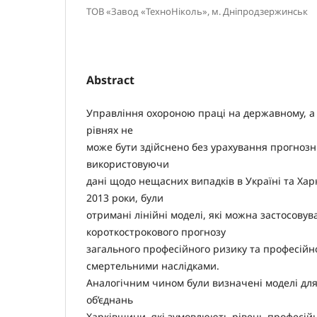
ТОВ «Завод «ТехноНіколь», м. Дніпродзержинськ
Abstract
Управління охороною праці на державному, а
рівнях не
може бути здійснено без урахування прогнозн
використовуючи
дані щодо нещасних випадків в Україні та Харк
2013 роки, були
отримані лінійні моделі, які можна застосовув
короткострокового прогнозу
загального професійного ризику та професійно
смертельними наслідками.
Аналогічним чином були визначені моделі дл
об’єднань
Харківщини, які зумовлюють рівень професійно