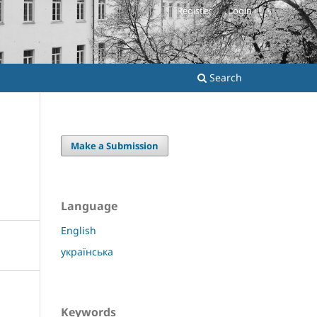
Register
Login
Search
Make a Submission
Language
English
українська
Keywords