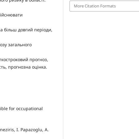
More Citation Formats
дійснювати
а більш довгий періоди,
озу загального
ткостроковий прогноз,
ть, прогнозна оцінка.
ble for occupational
eziris, I. Papazoglu, A.