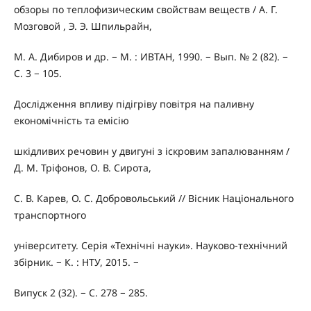
обзоры по теплофизическим свойствам веществ / А. Г.
Мозговой , Э. Э. Шпильрайн,
М. А. Дибиров и др. − М. : ИВТАН, 1990. − Вып. № 2 (82). −
С. 3 − 105.
Дослідження впливу підігріву повітря на паливну
економічність та емісію
шкідливих речовин у двигуні з іскровим запалюванням /
Д. М. Тріфонов, О. В. Сирота,
С. В. Карев, О. С. Добровольський // Вісник Національного
транспортного
університету. Серія «Технічні науки». Науково-технічний
збірник. − К. : НТУ, 2015. −
Випуск 2 (32). − C. 278 − 285.