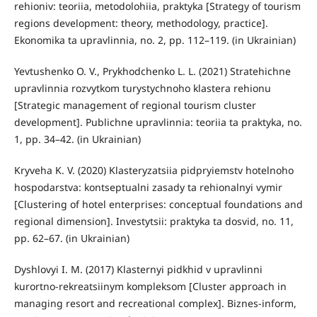
rehioniv: teoriia, metodolohiia, praktyka [Strategy of tourism
regions development: theory, methodology, practice].
Ekonomika ta upravlinnia, no. 2, pp. 112–119. (in Ukrainian)
Yevtushenko O. V., Prykhodchenko L. L. (2021) Stratehichne
upravlinnia rozvytkom turystychnoho klastera rehionu
[Strategic management of regional tourism cluster
development]. Publichne upravlinnia: teoriia ta praktyka, no.
1, pp. 34–42. (in Ukrainian)
Kryveha K. V. (2020) Klasteryzatsiia pidpryiemstv hotelnoho
hospodarstva: kontseptualni zasady ta rehionalnyi vymir
[Clustering of hotel enterprises: conceptual foundations and
regional dimension]. Investytsii: praktyka ta dosvid, no. 11,
pp. 62–67. (in Ukrainian)
Dyshlovyi I. M. (2017) Klasternyi pidkhid v upravlinni
kurortno-rekreatsiinym kompleksom [Cluster approach in
managing resort and recreational complex]. Biznes-inform,