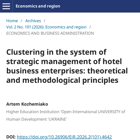
Economics and region
Home
/
Archives
/
Vol. 2 No. 101 (2026): Economics and region
/
ECONOMICS AND BUSINESS ADMINISTRATION
Clustering in the system of
strategic management of hotel
business enterprises: theoretical
and methodological principles
Artem Kozhemiako
Higher Education Institution 'Open International UNIVERSITY of
Human Development 'UKRAINE'
DOI:
https://doi.org/10.26906/EiR.2026.2(101).4642