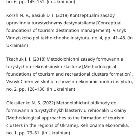
no. 6, pp. 145–151. (in Ukrainian)
Korzh N. V., Basiuk D. I. (2018) Kontseptualni zasady
upravlinnia turystychnymy destynatsiiamy [Conceptual
foundations of tourism destination management]. Visnyk
Vinnytskoho politekhnichnoho instytutu, no. 4, pp. 41–48. (in
Ukrainian)
Tkachuk I. I. (2018) Metodolohichni zasady formuvannia
turystychno-rekreatsiinykh klasteriv [Methodological
foundations of tourism and recreational clusters formation].
Visnyk Chernivetskoho torhovelno-ekonomichnoho instytutu,
no. 2, pp. 128–136. (in Ukrainian)
Oleksiienko N. S. (2022) Metodolohichni pidkhody do
formuvannia turystychnykh klasteriv u rehionakh Ukrainy
[Methodological approaches to the formation of tourism
clusters in the regions of Ukraine]. Rehionalna ekonomika,
no. 1, pp. 73–81. (in Ukrainian)