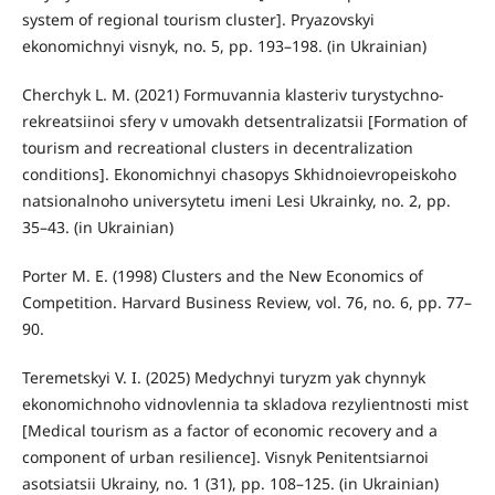
system of regional tourism cluster]. Pryazovskyi
ekonomichnyi visnyk, no. 5, pp. 193–198. (in Ukrainian)
Cherchyk L. M. (2021) Formuvannia klasteriv turystychno-
rekreatsiinoi sfery v umovakh detsentralizatsii [Formation of
tourism and recreational clusters in decentralization
conditions]. Ekonomichnyi chasopys Skhidnoievropeiskoho
natsionalnoho universytetu imeni Lesi Ukrainky, no. 2, pp.
35–43. (in Ukrainian)
Porter M. E. (1998) Clusters and the New Economics of
Competition. Harvard Business Review, vol. 76, no. 6, pp. 77–
90.
Teremetskyi V. I. (2025) Medychnyi turyzm yak chynnyk
ekonomichnoho vidnovlennia ta skladova rezylientnosti mist
[Medical tourism as a factor of economic recovery and a
component of urban resilience]. Visnyk Penitentsiarnoi
asotsiatsii Ukrainy, no. 1 (31), pp. 108–125. (in Ukrainian)