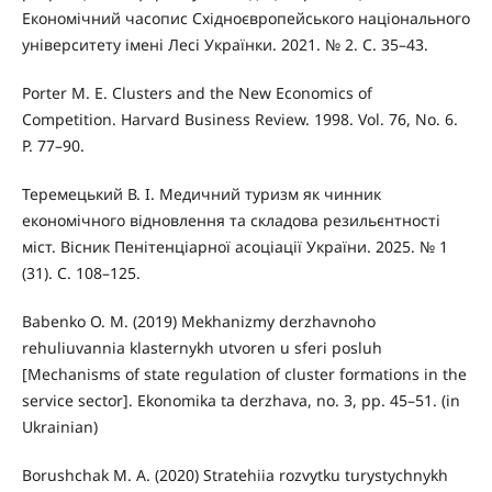
Економічний часопис Східноєвропейського національного
університету імені Лесі Українки. 2021. № 2. С. 35–43.
Porter M. E. Clusters and the New Economics of
Competition. Harvard Business Review. 1998. Vol. 76, No. 6.
P. 77–90.
Теремецький В. І. Медичний туризм як чинник
економічного відновлення та складова резильєнтності
міст. Вісник Пенітенціарної асоціації України. 2025. № 1
(31). С. 108–125.
Babenko O. M. (2019) Mekhanizmy derzhavnoho
rehuliuvannia klasternykh utvoren u sferi posluh
[Mechanisms of state regulation of cluster formations in the
service sector]. Ekonomika ta derzhava, no. 3, pp. 45–51. (in
Ukrainian)
Borushchak M. A. (2020) Stratehiia rozvytku turystychnykh