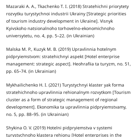
Mazaraki A. A., Tkachenko T. I. (2018) Stratehichni priorytety
rozvytku turystychnoi industrii Ukrainy [Strategic priorities
of tourism industry development in Ukraine]. Visnyk
Kyivskoho natsionalnoho torhovelno-ekonomichnoho
universytetu, no. 4, pp. 5–22. (in Ukrainian)
Malska M. P., Kuzyk M. B. (2019) Upravlinnia hotelnym
pidpryiemstvom: stratehichnyi aspekt [Hotel enterprise
management: strategic aspect]. Heohrafiia ta turyzm, no. 51,
pp. 65–74. (in Ukrainian)
Mykhailichenko H. I. (2021) Turystychnyi klaster yak forma
stratehichnoho upravlinnia rehionalnym rozvytkom [Tourism
cluster as a form of strategic management of regional
development]. Ekonomika ta upravlinnia pidpryiemstvamy,
no. 5, pp. 88–95. (in Ukrainian)
Shykina O. V. (2019) Hotelni pidpryiemstva v systemi
turystychnoho klastera rehionu [Hotel enterprises in the