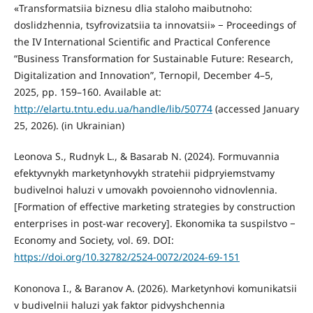
«Transformatsiia biznesu dlia staloho maibutnoho:
doslidzhennia, tsyfrovizatsiia ta innovatsii» − Proceedings of
the IV International Scientific and Practical Conference
“Business Transformation for Sustainable Future: Research,
Digitalization and Innovation”, Ternopil, December 4–5,
2025, pp. 159–160. Available at:
http://elartu.tntu.edu.ua/handle/lib/50774
(accessed January
25, 2026). (in Ukrainian)
Leonova S., Rudnyk L., & Basarab N. (2024). Formuvannia
efektyvnykh marketynhovykh stratehii pidpryiemstvamy
budivelnoi haluzi v umovakh povoiennoho vidnovlennia.
[Formation of effective marketing strategies by construction
enterprises in post-war recovery]. Ekonomika ta suspilstvo −
Economy and Society, vol. 69. DOI:
https://doi.org/10.32782/2524-0072/2024-69-151
Kononova I., & Baranov A. (2026). Marketynhovi komunikatsii
v budivelnii haluzi yak faktor pidvyshchennia