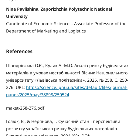
Nina Pavlishina, Zaporizhzhia Polytechnic National
University
Candidate of Economic Sciences, Associate Professor of the
Department of Marketing and Logistics
References
Шандрівська О.Є., Кулик А.-М.О. Аналіз ринку будівельних
матеріалів в умовах нестабільності Вісник Національного
університету «Львівська політехніка». 2025. № 258. С. 250-
276. URL:
https://science.lpnu.ua/sites/default/files/journal-
paper/2025/may/38898/250524
maket-258-276.pdf
Голюк, В., & Нерянова, І. Сучасний стан і перспективи
розвитку українського ринку будівельних матеріалів.
Економіка та суспільство, 2024 (68). DOI: