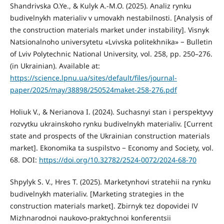
Shandrivska O.Ye., & Kulyk A.-M.O. (2025). Analiz rynku
budivelnykh materialiv v umovakh nestabilnosti. [Analysis of
the construction materials market under instability]. Visnyk
Natsionalnoho universytetu «Lvivska politekhnika» − Bulletin
of Lviv Polytechnic National University, vol. 258, pp. 250–276.
(in Ukrainian). Available at:
https://science.lpnu.ua/sites/default/files/journal-
paper/2025/may/38898/250524maket-258-276.pdf
Holiuk V., & Nerianova I. (2024). Suchasnyi stan i perspektyvy
rozvytku ukrainskoho rynku budivelnykh materialiv. [Current
state and prospects of the Ukrainian construction materials
market]. Ekonomika ta suspilstvo − Economy and Society, vol.
68. DOI:
https://doi.org/10.32782/2524-0072/2024-68-70
Shpylyk S. V., Hres T. (2025). Marketynhovi stratehii na rynku
budivelnykh materialiv. [Marketing strategies in the
construction materials market]. Zbirnyk tez dopovidei Ⅳ
Mizhnarodnoi naukovo-praktychnoi konferentsii