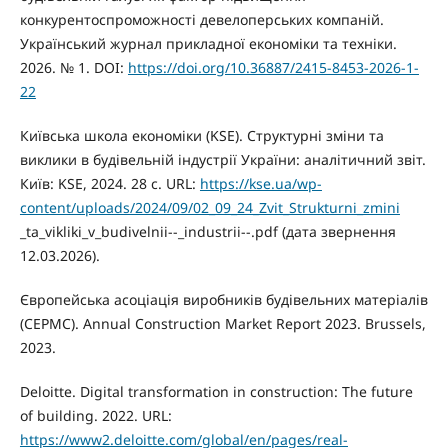
конкурентоспроможності девелоперських компаній.
Український журнал прикладної економіки та техніки.
2026. № 1. DOI:
https://doi.org/10.36887/2415-8453-2026-1-
22
Київська школа економіки (KSE). Структурні зміни та
виклики в будівельній індустрії України: аналітичний звіт.
Київ: KSE, 2024. 28 с. URL:
https://kse.ua/wp-
content/uploads/2024/09/02_09_24_Zvit_Strukturni_zmini
_ta_vikliki_v_budivelnii--_industrii--.pdf (дата звернення
12.03.2026).
Європейська асоціація виробників будівельних матеріалів
(CEPMC). Annual Construction Market Report 2023. Brussels,
2023.
Deloitte. Digital transformation in construction: The future
of building. 2022. URL:
https://www2.deloitte.com/global/en/pages/real-