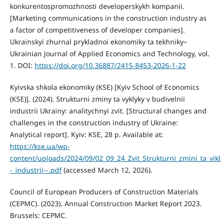
konkurentospromozhnosti developerskykh kompanii.
[Marketing communications in the construction industry as
a factor of competitiveness of developer companies].
Ukrainskyi zhurnal prykladnoi ekonomiky ta tekhniky−
Ukrainian Journal of Applied Economics and Technology, vol.
1. DOI:
https://doi.org/10.36887/2415-8453-2026-1-22
Kyivska shkola ekonomiky (KSE) [Kyiv School of Economics
(KSE)]. (2024). Strukturni zminy ta vyklyky v budivelnii
industrii Ukrainy: analitychnyi zvit. [Structural changes and
challenges in the construction industry of Ukraine:
Analytical report]. Kyiv: KSE, 28 p. Available at:
https://kse.ua/wp-
content/uploads/2024/09/02_09_24_Zvit_Strukturni_zmini_ta_vikli
-_industrii--.pdf
(accessed March 12, 2026).
Council of European Producers of Construction Materials
(CEPMC). (2023). Annual Construction Market Report 2023.
Brussels: CEPMC.