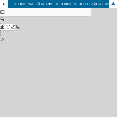
СРАВНИТЕЛЬНЫЙ АНАЛИЗ МЕТОДИК РАСЧЕТА СВАЙНЫХ ФУНДАМЕНТОВ ПО НОРМАМ РЕСПУБЛИКИ БЕЛАРУСЬ И EUROCODE 7 «GEOTECHNICAL DESIGN»