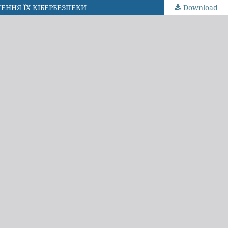
ЕННЯ ЇХ КІБЕРБЕЗПЕКИ
Download